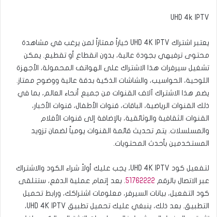
UHD 4k IPTV
يعتبر اشتراك UHD 4K IPTV خياراً ممتازاً لمن يرغب في مشاهدة
محتوى ترفيهي بجودة عالية، بدون انقطاع أو تقطيع. يمكن
تشغيل سيرفرات هذا الاشتراك على الهواتف المحمولة، الأجهزة
اللوحية، الحواسيب، والشاشات الذكية بدقة عالية ووضوح ممتاز.
يضم هذا الاشتراك آلاف القنوات من جميع أنحاء العالم، بما في
ذلك القنوات الرياضية، الباقات، قنوات الأطفال، قنوات الأخبار،
القنوات الثقافية والوثائقية، بالإضافة إلى قنوات الأفلام
والمسلسلات. يتم تحديث قائمة القنوات يومياً لضمان تزويد
المستخدمين بأحدث المحتويات.
لتفعيل كود UHD 4K IPTV، يجب عليك أولاً شراء الكود والاشتراك
عبر الاتصال بالرقم
51762222
. بعد إتمام عملية الدفع، ستتلقى
كود التفعيل، بيانات السيرفر، معلومات اشتراكك، ورابط تحميل
التطبيق. بعد ذلك، ينبغي عليك تحميل تطبيق UHD 4K IPTV،