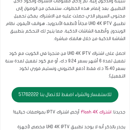
تثبيته والدخول إليه، ثم إدخال معلومات الاشتراك والكود داخل
التطبيق. بعد إتمام هذه الخطوات، ستتمكن من الوصول إلى
محتوى السيرفر الذي حصلت عليه من الاشتراك. يمكن تحميل
تطبيق UHD 4K IPTV مجاناً لأنظمة الأندرويد، هواتف الأيفون، نظام
الويندوز، وأنظمة الشاشات الذكية، مما يتيح لك التحكم بتطبيق
الشاشة الذكية من خلال هاتفك مباشرة.
احصل على اشتراك UHD 4K IPTV من متجرنا في الكويت مع كود
تفعيل لمدة 6 أشهر بسعر 9.24 د.ك، أو مع كود تفعيل لمدة سنة
بسعر 15.40 د.ك فقط [دفع الكتروني وتسليم فوري لكود
التفعيل]:
للاستفسار والشراء اضغط للاتصال بنا 51762222
جديدنا:
اشتراك Flash 4K
أرخص اشتراك IPTV بمواصفات خيالية!
يجدر بالذكر أنه لا يوجد تطبيق UHD 4K IPTV مخصص لأجهزة