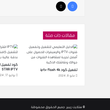
فيسبوك
‫X
مقالات ذات صلة
STAR IPTV
تفعيل كود iptv flash 4k
يوليو 17, 2024
مايو 8, 2024
©
ستلايت ريبير
. جميع الحقوق محفوظة