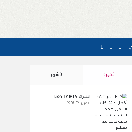
واتساب
بحث عن
Google maps
مي
الأخيرة
الأشهر
اشتراك Lion TV IPTV
فبراير 12, 2026