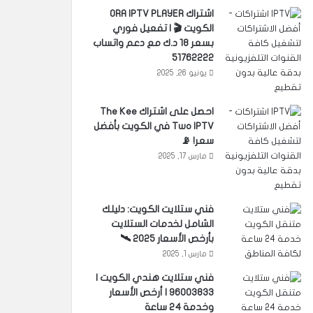
اشتراك ORA IPTV PLAYER
الكويت 🎬 | تفعيل فوري
بسعر 18 د.ك مع دعم واتساب
51762222
يونيو 26, 2025
احصل على اشتراك The Kee
Two IPTV في الكويت بأفضل
سعر! 📡
مارس 17, 2025
فني ستلايت الكويت: دليلك
الشامل لخدمات الستلايت
بأرخص الأسعار 2025 🛰️
مارس 1, 2025
فني ستلايت هندي الكويت |
96003833 | أرخص الأسعار
وخدمة 24 ساعة