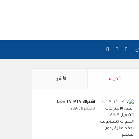
واتساب
بحث عن
Google maps
مي
الأخيرة
الأشهر
اشتراك Lion TV IPTV
فبراير 12, 2026