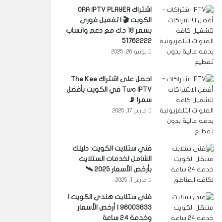
اشتراك ORA IPTV PLAYER
الكويت 🎬 | تفعيل فوري
بسعر 18 د.ك مع دعم واتساب
51762222
يونيو 26, 2025
احصل على اشتراك The Kee
Two IPTV في الكويت بأفضل
سعر! 📡
مارس 17, 2025
فني ستلايت الكويت: دليلك
الشامل لخدمات الستلايت
بأرخص الأسعار 2025 🛰️
مارس 1, 2025
فني ستلايت هندي الكويت |
96003833 | أرخص الأسعار
وخدمة 24 ساعة