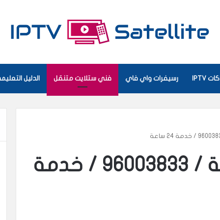
ت IPTV
رسيفرات واي فاي
فني ستلايت متنقل
الدليل التعلي
فني ستلايت النزهة / 96003833 / خدمة