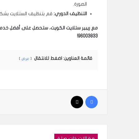
الصورة.
التنظيف الدوري:
قم بتنظيف الستلايت بشكل دو
مع ريبير ستلايت الكويت، ستحصل على أفضل خدمة س
96003833!
قائمة العناوين: اضغط للانتقال
عرض
فيسبوك
‫X
مقالات ذات صلة