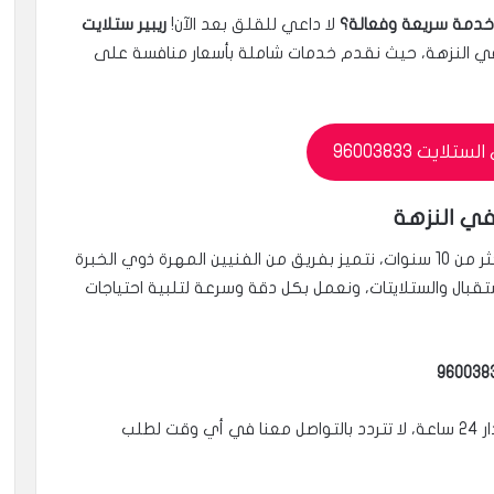
خدمة سريعة وفعالة؟
لا داعي للقلق بعد الآن!
ريبير ستلايت
 النزهة، حيث نقدم خدمات شاملة بأسعار منافسة على
لايت 96003833
في النزهة
نحن شركة رائدة في مجال خدمات الستلايت منذ أكثر من 10 سنوات، نتميز بفريق من الفنيين المهرة ذوي الخبرة
قبال والستلايتات، ونعمل بكل دقة وسرعة لتلبية احتياجات
نوفر كافة خدمات تركيب وصيانة الستلايت على مدار 24 ساعة، لا تتردد بالتواصل معنا في أي وقت لطلب