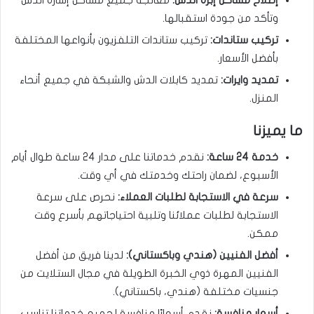
إصلاح مشاكل إبرة الدش:
معالجة جميع مشاكل إشارة الدش
وتأكد من جودة استقبالها.
تركيب ستاندات:
تركيب ستاندات التلفزيون بأنواعها المختلفة
بأفضل الأسعار.
تمديد وايرات:
تمديد كابلات الدش والشبكة في جميع أنحاء
المنزل.
ما يميزنا
خدمة 24 ساعة:
نقدم خدماتنا على مدار 24 ساعة طوال أيام
الأسبوع، لضمان راحتك وخدمتك في أي وقت.
سرعة في الاستجابة لطلبات العملاء:
نحرص على سرعة
الاستجابة لطلبات عملائنا وتلبية احتياجاتهم بأسرع وقت
ممكن.
أفضل الفنيين (هندي وباكستاني):
لدينا فريق من أفضل
الفنيين المهرة ذوي الخبرة الطويلة في مجال الستلايت من
جنسيات مختلفة (هندي، باكستاني).
أسعار منافسة:
نقدم أسعارًا منافسة لجميع خدماتنا تناسب