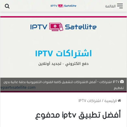
بح
القائمة
IPTV اشتراكات - أفضل الاشتراكات لتشغيل كافة القنوات التلفزيونية بدقة عالية بدون
تقطيع
الرئيسية
/
اشتراكات IPTV
أفضل تطبيق iptv مدفوع