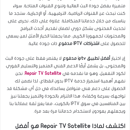
متميزة بفضل جودة البث العالية وتنوع القنوات المتاحة. سواء
كنت تبحث عن القنوات الرياضية، الترفيهية، أو الإخبارية، ستجد ما
يناسبك من خلال خدماتنا المتكاملة. علاوة على ذلك، نحرص على
تحديث المحتوى بشكل دوري لضمان تقديم أحدث البرامج
والمحتويات لجمهورنا الكريم، مما يجعلنا الخيار الأمثل لمن يسعى
للحصول على
اشتراكات IPTV مدفوع
ذات جودة عالية.
إن اختيار
أفضل تطبيق iptv مدفوع
لا يقتصر فقط على جودة البث
والمحتوى، بل يشمل أيضًا الدعم الفني المتميز والتسليم الفوري
لكود التفعيل، وهو ما نقدمه في
Repair TV Satellite
. نحن
نفهم أهمية استمرار خدمة IPTV بدون انقطاع، لذا نضمن لك
الحصول على دعم فني متواصل يساعدك في حل أي مشكلة قد
تواجهك بسرعة وكفاءة. هذا الالتزام بالجودة والتميز يجعلنا نبرز
بين المنافسين في سوق IPTV بالكويت، مما يعزز ثقة عملائنا بنا
ويجعلهم يعودون لاستخدام خدماتنا مرة بعد مرة.
اكتشف لماذا Repair TV Satellite هو أفضل