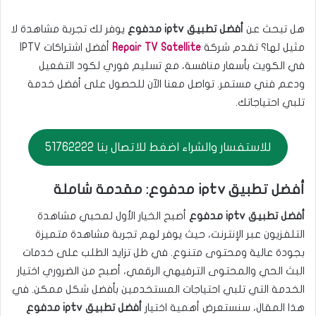
هل تبحث عن
أفضل تطبيق iptv مدفوع
يوفر لك تجربة مشاهدة لا
مثيل لها؟ تقدم شركة
Repair TV Satellite
أفضل اشتراكات IPTV
في الكويت بأسعار منافسة، مع تسليم فوري لكود التفعيل
ودعم فني مستمر. تواصل معنا الآن للحصول على أفضل خدمة
تلبي احتياجاتك.
للاستفسار والشراء اضغط للاتصال بنا 51762222
أفضل تطبيق iptv مدفوع: مقدمة شاملة
أفضل تطبيق iptv مدفوع
أصبح الخيار الأول لمحبي مشاهدة
التلفزيون عبر الإنترنت، حيث يوفر لهم تجربة مشاهدة متميزة
بجودة عالية ومحتوى متنوع. في ظل تزايد الطلب على خدمات
البث الحي والمحتوى الترفيهي الرقمي، أصبح من الضروري اختيار
الخدمة التي تلبي احتياجات المستخدمين بأفضل شكل ممكن. في
هذا المقال، سنستعرض أهمية اختيار
أفضل تطبيق iptv مدفوع