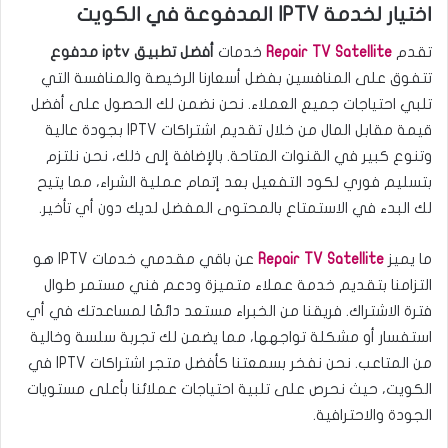
اختيار لخدمة IPTV المدفوعة في الكويت
تقدم
Repair TV Satellite
خدمات
أفضل تطبيق iptv مدفوع
تتفوق على المنافسين بفضل أسعارنا الرخيصة والمنافسة التي
تلبي احتياجات جميع العملاء. نحن نضمن لك الحصول على أفضل
قيمة مقابل المال من خلال تقديم اشتراكات IPTV بجودة عالية
وتنوع كبير في القنوات المتاحة. بالإضافة إلى ذلك، نحن نلتزم
بتسليم فوري لكود التفعيل بعد إتمام عملية الشراء، مما يتيح
لك البدء في الاستمتاع بالمحتوى المفضل لديك دون أي تأخير.
ما يميز
Repair TV Satellite
عن باقي مقدمي خدمات IPTV هو
التزامنا بتقديم خدمة عملاء متميزة ودعم فني مستمر طوال
فترة الاشتراك. فريقنا من الخبراء مستعد دائمًا لمساعدتك في أي
استفسار أو مشكلة تواجهها، مما يضمن لك تجربة سلسة وخالية
من المتاعب. نحن نفخر بسمعتنا كأفضل متجر اشتراكات IPTV في
الكويت، حيث نحرص على تلبية احتياجات عملائنا بأعلى مستويات
الجودة والاحترافية.